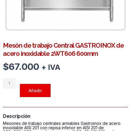
Mesón de trabajo Central GASTROINOX de
acero inoxidable 2WT606 600mm
$
67.000
+ IVA
Mesón
de
Añadir
trabajo
Central
GASTROINOX
de
Descripción
acero
Mesones de trabajo centrales armables Gastroinox de acero
inoxidable
inoxidable AISI 201 con repisa inferior en AISI 201 de
2WT606