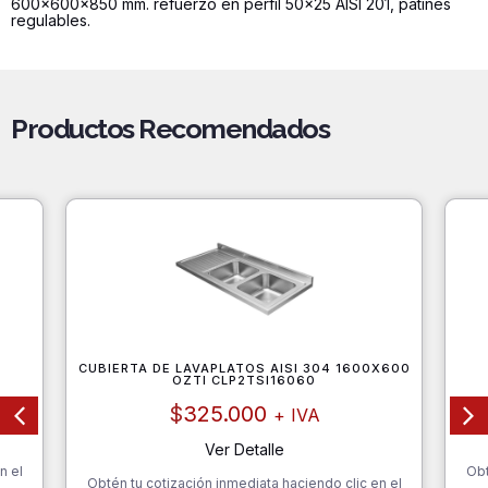
600x600x850 mm. refuerzo en perfil 50x25 AISI 201, patines
600mm
regulables.
cantidad
Productos Recomendados
CUBIERTA DE LAVAPLATOS AISI 304 1600X600
OZTI CLP2TSI16060
$
325.000
+ IVA
Ver Detalle
n el
Obt
Obtén tu cotización inmediata haciendo clic en el