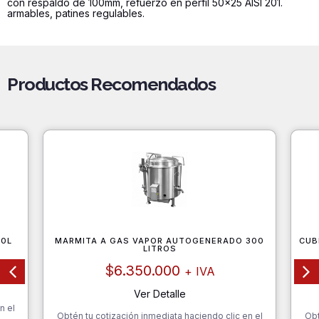
con respaldo de 100mm, refuerzo en perfil 50x25 AISI 201.
1200mm
armables, patines regulables.
cantidad
Productos Recomendados
20L
MARMITA A GAS VAPOR AUTOGENERADO 300
CUB
LITROS
$
6.350.000
+ IVA
Ver Detalle
n el
Obtén tu cotización inmediata haciendo clic en el
Obt