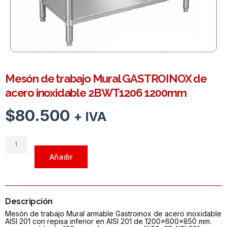
Mesón de trabajo Mural GASTROINOX de
acero inoxidable 2BWT1206 1200mm
$
80.500
+ IVA
Mesón
de
Añadir
trabajo
Mural
GASTROINOX
de
Descripción
acero
Mesón de trabajo Mural armable Gastroinox de acero inoxidable
inoxidable
AISI 201 con repisa inferior en AISI 201 de 1200x600x850 mm.
2BWT1206