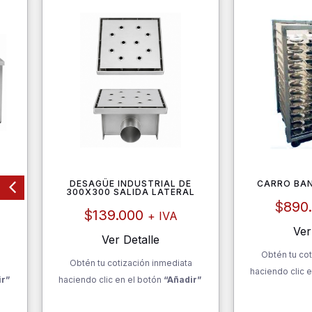
0
DESAGÜE INDUSTRIAL DE
CARRO BA
300X300 SALIDA LATERAL
$
890
$
139.000
+ IVA
Ver
Ver Detalle
Obtén tu cot
a
Obtén tu cotización inmediata
haciendo clic e
ir”
haciendo clic en el botón
“Añadir”