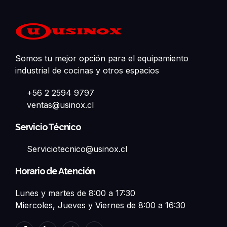
Somos tu mejor opción para el equipamiento
industrial de cocinas y otros espacios
+56 2 2594 9797
ventas@usinox.cl
Servicio Técnico
Serviciotecnico@usinox.cl
Horario de Atención
Lunes y martes de 8:00 a 17:30
Miercoles, Jueves y Viernes de 8:00 a 16:30
F
L
T
Y