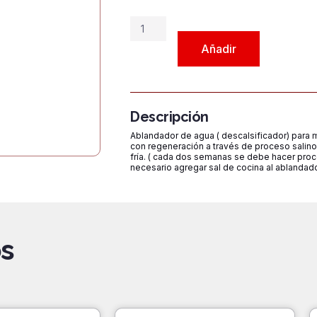
Ablandador
de
Añadir
Agua
L16
cantidad
Descripción
Ablandador de agua ( descalsificador) para má
con regeneración a través de proceso salino
fría. ( cada dos semanas se debe hacer proce
necesario agregar sal de cocina al ablandado
s