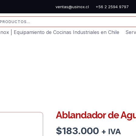
ventas@usinox.cl
+56 2 2594 9797
sinox | Equipamiento de Cocinas Industriales en Chile
Serv
Ablandador de Ag
$
183.000
+ IVA