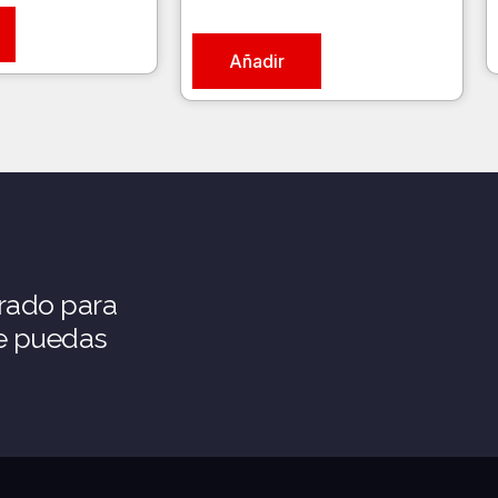
Añadir
rado para
ue puedas