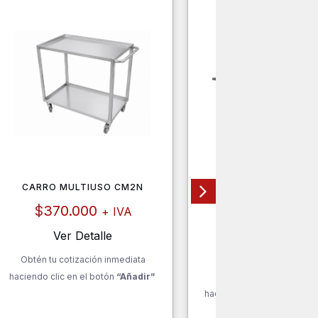
CARRO MULTIUSO CM2N
CUBIERTA DE LAVAFOND
304 1900X700 OZTI C
19070
$
370.000
+ IVA
$
412.000
+ I
Ver Detalle
Ver Detalle
Obtén tu cotización inmediata
haciendo clic en el botón
“Añadir”
Obtén tu cotización inm
haciendo clic en el botón
“