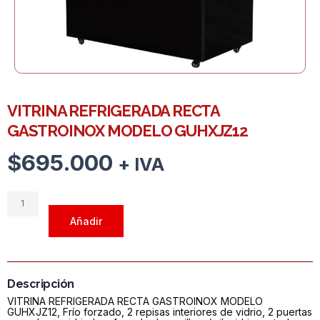
VITRINA REFRIGERADA RECTA
GASTROINOX MODELO GUHXJZ12
$
695.000
+ IVA
VITRINA
REFRIGERADA
Añadir
RECTA
GASTROINOX
MODELO
GUHXJZ12
Descripción
cantidad
VITRINA REFRIGERADA RECTA GASTROINOX MODELO
GUHXJZ12, Frío forzado, 2 repisas interiores de vidrio, 2 puertas