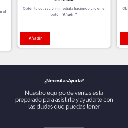
Obtén tu cotización inmediata haciendo clic en el
Obt
n el
botón
“Añadir”
Añadir
¿Necesitas Ayuda?
Nuestro equipo de ventas esta
preparado para asistirte y ayudarte con
las dudas que puedas tener