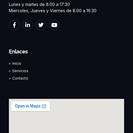
Lunes y martes de 8:00 a 17:30
Miercoles, Jueves y Viernes de 8:00 a 16:30
F
L
T
Y
a
i
w
o
c
n
i
u
e
k
t
t
b
e
t
u
o
d
e
b
Enlaces
o
i
r
e
k
n
Inicio
-
-
f
i
Servicios
n
Contacto