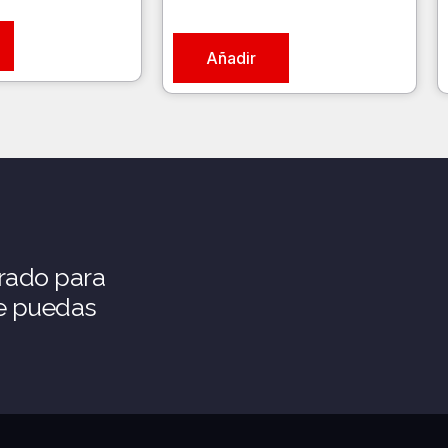
Añadir
rado para
ue puedas