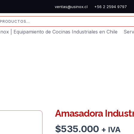
ventas@usinox.cl
+56 2 2594 9797
sinox | Equipamiento de Cocinas Industriales en Chile
Serv
Amasadora Industr
$
535.000
+ IVA