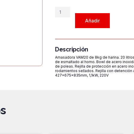
Amasadora
Industrial
Añadir
VAM20
cantidad
Descripción
Amasadora VAM20 de 8kg de harina. 20 litros
de esmaltado al horno. Bowl de acero inoxid
de poleas. Rejilla de protección en acero ino
rodamientos sellados. Rejilla con detención
427x675x835mm, 1,1kW, 220V
s