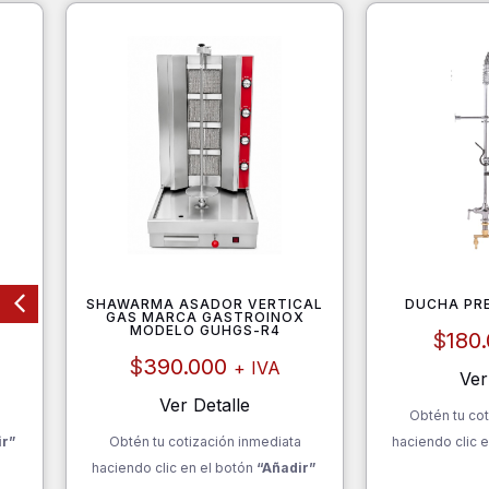
50
SHAWARMA ASADOR VERTICAL
DUCHA PR
GAS MARCA GASTROINOX
MODELO GUHGS-R4
$
180
$
390.000
+ IVA
Ver
Ver Detalle
a
Obtén tu cot
ir”
Obtén tu cotización inmediata
haciendo clic e
haciendo clic en el botón
“Añadir”