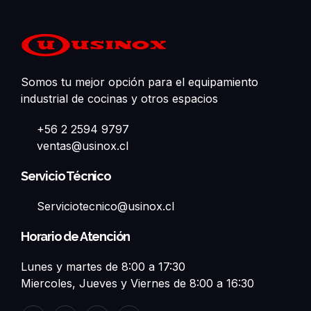
Somos tu mejor opción para el equipamiento
industrial de cocinas y otros espacios
+56 2 2594 9797
ventas@usinox.cl
Servicio Técnico
Serviciotecnico@usinox.cl
Horario de Atención
Lunes y martes de 8:00 a 17:30
Miercoles, Jueves y Viernes de 8:00 a 16:30
F
L
T
Y