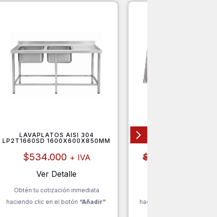
LAVAPLATOS AISI 304
DEPÓSITO GASTRONORM
LP2T1660SD 1600X600X850MM
150
El
E
$
534.000
$
6.400
$
5.200
+ IVA
precio
original
a
Ver Detalle
Ver Detalle
era:
e
Obtén tu cotización inmediata
Obtén tu cotización inm
$6.400.
haciendo clic en el botón
“Añadir”
haciendo clic en el botón
“