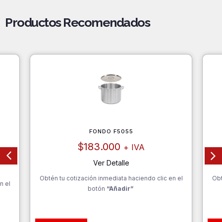
Productos Recomendados
FONDO F5055
$
183.000
+ IVA
Ver Detalle
Obtén tu cotización inmediata haciendo clic en el
Obt
n el
botón
“Añadir”