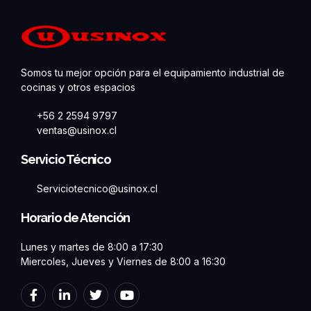
Somos tu mejor opción para el equipamiento industrial de
cocinas y otros espacios
+56 2 2594 9797
ventas@usinox.cl
Servicio Técnico
Serviciotecnico@usinox.cl
Horario de Atención
Lunes y martes de 8:00 a 17:30
Miercoles, Jueves y Viernes de 8:00 a 16:30
F
L
T
Y
a
i
w
o