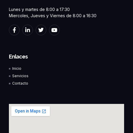
Lunes y martes de 8:00 a 17:30
Miercoles, Jueves y Viernes de 8:00 a 16:30
F
L
T
Y
a
i
w
o
c
n
i
u
e
k
t
t
b
e
t
u
o
d
e
b
Enlaces
o
i
r
e
k
n
Inicio
-
-
f
i
Servicios
n
Contacto