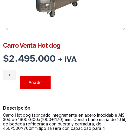
Carro Venta Hot dog
$
2.495.000
+ IVA
Carro
Venta
Añadir
Hot
dog
cantidad
Descripción
Carro Hot dog fabricado integramente en acero inoxidable AISI
304 de 1600x600x(1000+1170) mm. Consta baño maría de 10 lit,
de bodega refrigerada con puerta y cerradura, de
450x500x700mm tipo salsera con capacidad para 4