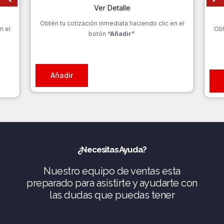
Ver Detalle
Obtén tu cotización inmediata haciendo clic en el
n el
Obt
botón
“Añadir”
Añadir
¿Necesitas Ayuda?
Nuestro equipo de ventas esta
preparado para asistirte y ayudarte con
las dudas que puedas tener