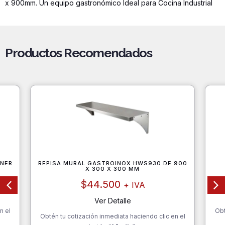
x 900mm. Un equipo gastronómico Ideal para Cocina Industrial
Productos Recomendados
ONER
REPISA MURAL GASTROINOX HWS930 DE 900
X 300 X 300 MM
$
44.500
+ IVA
Ver Detalle
n el
Obt
Obtén tu cotización inmediata haciendo clic en el