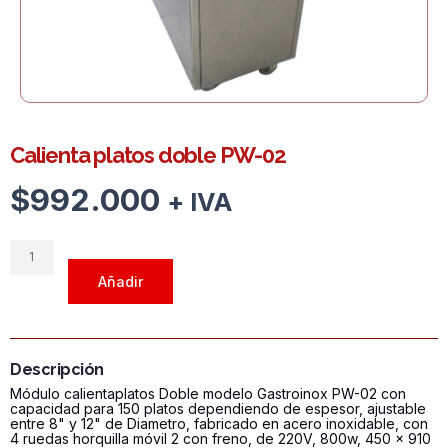
Calienta platos doble PW-02
$
992.000
+ IVA
Calienta
platos
Añadir
doble
PW-
02
cantidad
Descripción
Módulo calientaplatos Doble modelo Gastroinox PW-02 con
capacidad para 150 platos dependiendo de espesor, ajustable
entre 8" y 12" de Diametro, fabricado en acero inoxidable, con
4 ruedas horquilla móvil 2 con freno, de 220V, 800w, 450 x 910