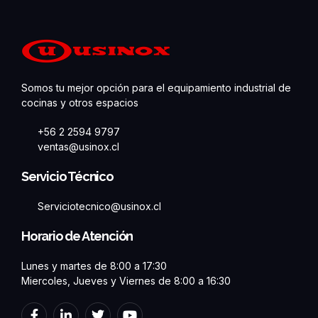
Somos tu mejor opción para el equipamiento industrial de
cocinas y otros espacios
+56 2 2594 9797
ventas@usinox.cl
Servicio Técnico
Serviciotecnico@usinox.cl
Horario de Atención
Lunes y martes de 8:00 a 17:30
Miercoles, Jueves y Viernes de 8:00 a 16:30
F
L
T
Y