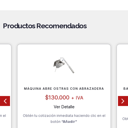
Productos Recomendados
MÁQUINA ABRE OSTRAS CON ABRAZADERA
B
$
130.000
+ IVA
Ver Detalle
n el
Obtén tu cotización inmediata haciendo clic en el
Obt
botón
“Añadir”