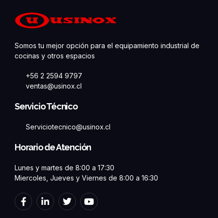
Somos tu mejor opción para el equipamiento industrial de
cocinas y otros espacios
+56 2 2594 9797
ventas@usinox.cl
Servicio Técnico
Serviciotecnico@usinox.cl
Horario de Atención
Lunes y martes de 8:00 a 17:30
Miercoles, Jueves y Viernes de 8:00 a 16:30
F
L
T
Y
a
i
w
o
c
n
i
u