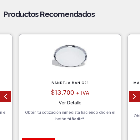
Productos Recomendados
BANDEJA BAN C21
MA
$
13.700
+ IVA
Ver Detalle
n el
Obtén tu cotización inmediata haciendo clic en el
Obt
botón
“Añadir”