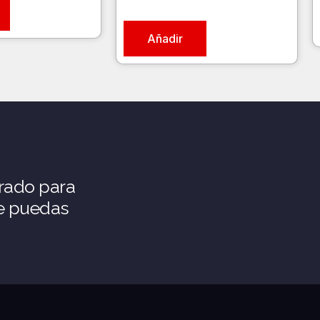
Añadir
rado para
ue puedas