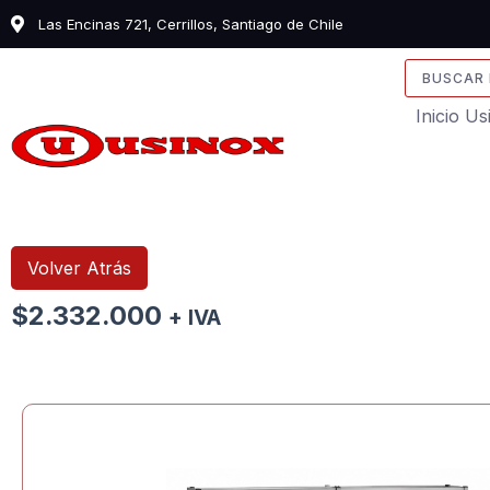
Ir
Las Encinas 721, Cerrillos, Santiago de Chile
al
contenido
Search
...
Inicio U
Volver Atrás
$
2.332.000
+ IVA