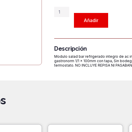
Módulo
Salad
Añadir
Bar
MSB5R
cantidad
Descripción
Modulo salad bar refrigerado integro de ac
gastronorm 1/1 x 100mm con tapa, Sin bodega i
termostato. NO INCLUYE REPISA NI PASABA
s