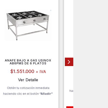
ANAFE BAJO A GAS USINOX
LAVAMANOS LVMB
AB6PMS DE 6 PLATOS
$
43.000
+ IV
$
1.551.000
+ IVA
Ver Detalle
Ver Detalle
Obtén tu cotización inm
Obtén tu cotización inmediata
haciendo clic en el botón
“
haciendo clic en el botón
“Añadir”