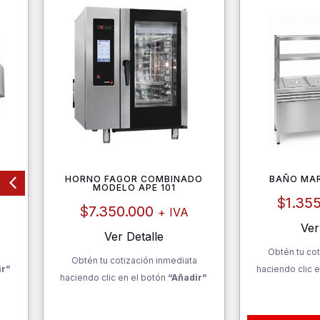
DXZ
HORNO FAGOR COMBINADO
BAÑO MA
MODELO APE 101
$
1.35
$
7.350.000
+ IVA
Ver
Ver Detalle
a
Obtén tu cot
Obtén tu cotización inmediata
ir”
haciendo clic e
haciendo clic en el botón
“Añadir”