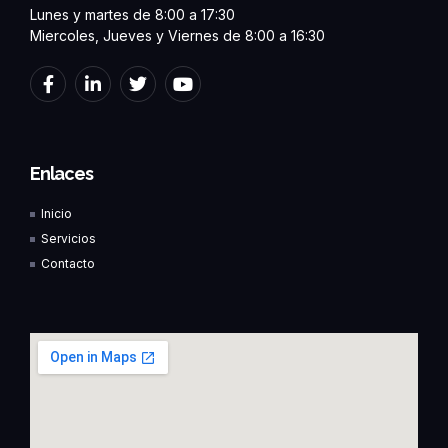
Lunes y martes de 8:00 a 17:30
Miercoles, Jueves y Viernes de 8:00 a 16:30
F
L
T
Y
a
i
w
o
c
n
i
u
e
k
t
t
b
e
t
u
o
d
e
b
Enlaces
o
i
r
e
k
n
Inicio
-
-
f
i
Servicios
n
Contacto