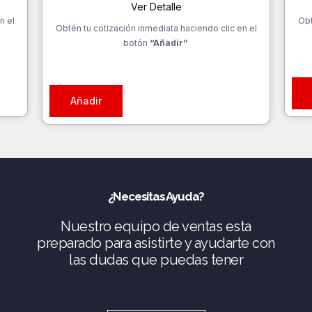
Ver Detalle
n el
Obt
Obtén tu cotización inmediata haciendo clic en el
botón
“Añadir”
Añadir
¿Necesitas Ayuda?
Nuestro equipo de ventas esta
preparado para asistirte y ayudarte con
las dudas que puedas tener