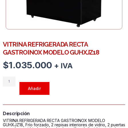
VITRINA REFRIGERADA RECTA
GASTROINOX MODELO GUHXJZ18
$
1.035.000
+ IVA
VITRINA
REFRIGERADA
Añadir
RECTA
GASTROINOX
MODELO
GUHXJZ18
Descripción
cantidad
VITRINA REFRIGERADA RECTA GASTROINOX MODELO
GUHXJZ18, Frío forzado, 2 repisas interiores de vidrio, 2 puertas