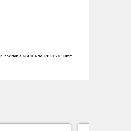
tual
:
.800.
ro inoxidable AISI 304 de 176x162x100mm