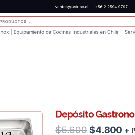
ventas@usinox.cl
+56 2 2594 9797
sinox | Equipamiento de Cocinas Industriales en Chile
Serv
Depósito Gastron
El
El
$
5.600
$
4.800
+ 
precio
pr