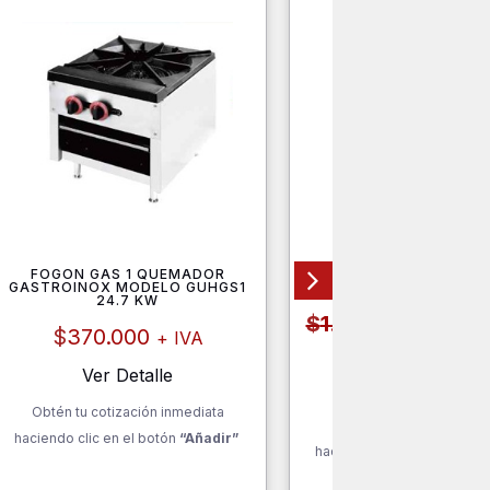
FOGON GAS 1 QUEMADOR
REFRIGERADOR AFP7
GASTROINOX MODELO GUHGS1
710MM
24.7 KW
El
$
1.360.000
$
1.2
prec
$
370.000
+ IVA
+ IVA
origi
Ver Detalle
era:
Ver Detalle
$1.36
Obtén tu cotización inmediata
Obtén tu cotización inm
haciendo clic en el botón
“Añadir”
haciendo clic en el botón
“