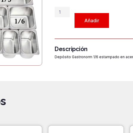
original
ac
era:
es
Depósito
$5.600.
$4
Gastronorm
Añadir
1/6
x
100mm
cantidad
Descripción
Depósito Gastronorm 1/6 estampado en ace
s