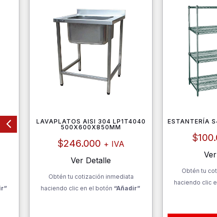
070
LAVAPLATOS AISI 304 LP1T4040
ESTANTERÍA S
500X600X850MM
$
100
$
246.000
+ IVA
Ver
Ver Detalle
Obtén tu cot
a
Obtén tu cotización inmediata
haciendo clic e
ir”
haciendo clic en el botón
“Añadir”