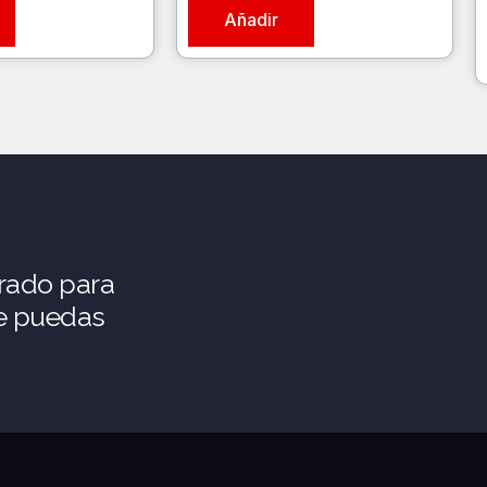
Añadir
rado para
ue puedas