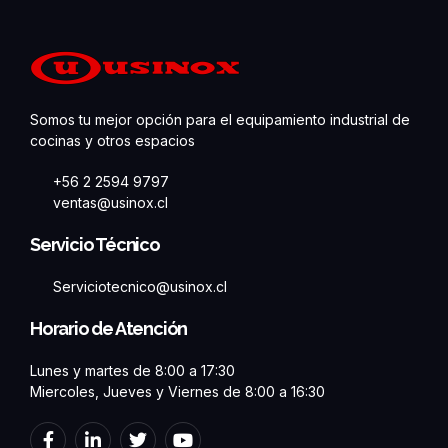
Somos tu mejor opción para el equipamiento industrial de
cocinas y otros espacios
+56 2 2594 9797
ventas@usinox.cl
Servicio Técnico
Serviciotecnico@usinox.cl
Horario de Atención
Lunes y martes de 8:00 a 17:30
Miercoles, Jueves y Viernes de 8:00 a 16:30
F
L
T
Y
a
i
w
o