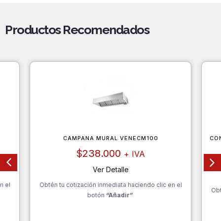
Productos Recomendados
CAMPANA MURAL VENECM100
CO
$
238.000
+ IVA
Ver Detalle
n el
Obtén tu cotización inmediata haciendo clic en el
Obt
botón
“Añadir”