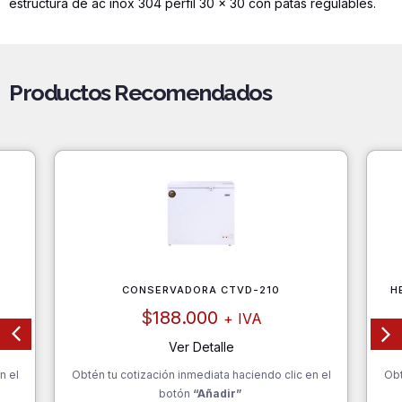
estructura de ac inox 304 perfil 30 x 30 con patas regulables.
Productos Recomendados
CONSERVADORA CTVD-210
H
$
188.000
+ IVA
Ver Detalle
n el
Obtén tu cotización inmediata haciendo clic en el
Obt
botón
“Añadir”