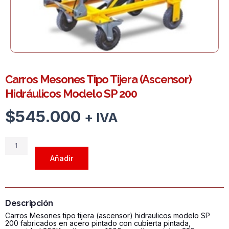
Carros Mesones Tipo Tijera (Ascensor)
Hidráulicos Modelo SP 200
$
545.000
+ IVA
Carros
Mesones
Añadir
Tipo
Tijera
(Ascensor)
Hidráulicos
Descripción
Modelo
Carros Mesones tipo tijera (ascensor) hidraulicos modelo SP
SP
200 fabricados en acero pintado con cubierta pintada,
200