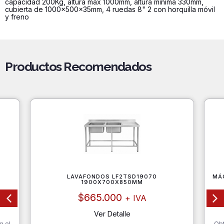
capacidad 200Kg, altura max 1000mm, altura minima 330mm,
cantidad
cubierta de 1000x500x35mm, 4 ruedas 8" 2 con horquilla móvil
y freno
Productos Recomendados
0
LAVAFONDOS LF2TSD19070
MÁ
1900X700X850MM
$
665.000
+ IVA
Ver Detalle
n el
Obt