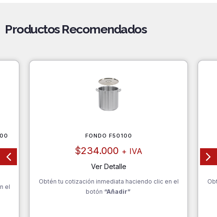
Productos Recomendados
500
FONDO F50100
$
234.000
+ IVA
Ver Detalle
Obtén tu cotización inmediata haciendo clic en el
Obt
n el
botón
“Añadir”