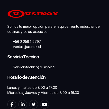
Somos tu mejor opción para el equipamiento industrial de
cocinas y otros espacios
+56 2 2594 9797
ventas@usinox.cl
Servicio Técnico
Serviciotecnico@usinox.cl
Horario de Atención
Lunes y martes de 8:00 a 17:30
Miercoles, Jueves y Viernes de 8:00 a 16:30
F
L
T
Y
a
i
w
o