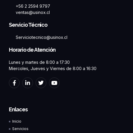
+56 2 2594 9797
ventas@usinox.cl
Servicio Técnico
Serviciotecnico@usinox.cl
Horario de Atención
Lunes y martes de 8:00 a 17:30
Miercoles, Jueves y Viernes de 8:00 a 16:30
F
L
T
Y
a
i
w
o
c
n
i
u
e
k
t
t
b
e
t
u
o
d
e
b
Enlaces
o
i
r
e
k
n
Inicio
-
-
f
i
Servicios