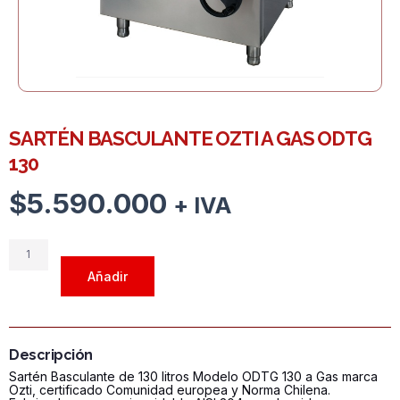
SARTÉN BASCULANTE OZTI A GAS ODTG
130
$
5.590.000
+ IVA
SARTÉN
BASCULANTE
Añadir
OZTI
A
GAS
ODTG
Descripción
130
Sartén Basculante de 130 litros Modelo ODTG 130 a Gas marca
cantidad
Ozti, certificado Comunidad europea y Norma Chilena.