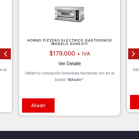
HORNO PIZZERO ELECTRICO GASTROINOX
MODELO GUHEO11
$
179.000
+ IVA
Ver Detalle
n el
Obt
Obtén tu cotización inmediata haciendo clic en el
botón
“Añadir”
Añadir