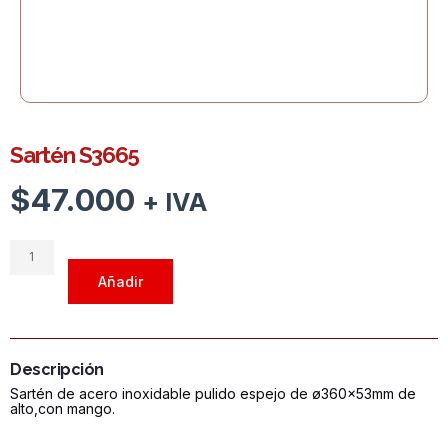
Sartén S3665
$
47.000
+ IVA
Sartén
S3665
Añadir
cantidad
Descripción
Sartén de acero inoxidable pulido espejo de ø360x53mm de
alto,con mango.