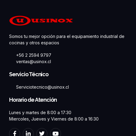
Somos tu mejor opción para el equipamiento industrial de
cocinas y otros espacios
+56 2 2594 9797
ventas@usinox.cl
Servicio Técnico
Serviciotecnico@usinox.cl
Horario de Atención
Lunes y martes de 8:00 a 17:30
Miercoles, Jueves y Viernes de 8:00 a 16:30
F
L
T
Y
a
i
w
o