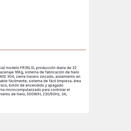
kia) modelo FR35LSI, producción diaria de 32
macenaje 16Kg, sistema de fabricación de hielo
AISI 304, cierre trasero zincado, aislamiento en
able fácilmente, sistema de fácil limpieza, área
braco, botón de encendido y apagado
ema microcomputarizado para controlar el
miento de hielo, 500W/H, 230/50Hz, 3A,