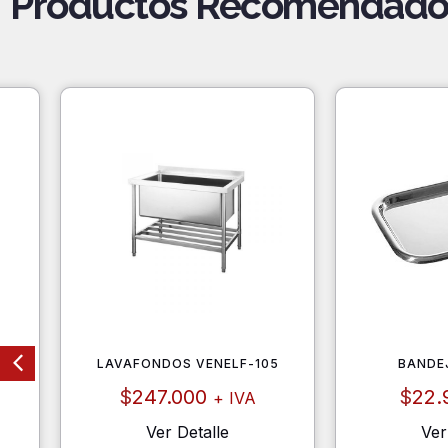
Productos Recomendado
0
LAVAFONDOS VENELF-105
BANDE
$
247.000
$
22.
+ IVA
Ver Detalle
Ver