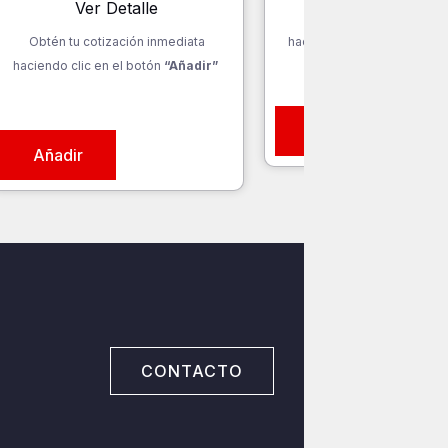
Ver Detalle
Obtén tu cotización inm
Obtén tu cotización inmediata
haciendo clic en el botón
“
haciendo clic en el botón
“Añadir”
Añadir
Añadir
CONTACTO