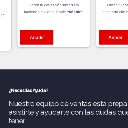
Obtén tu cotización inmediata
Obtén tu cot
a
haciendo clic en el botón
“Añadir”
haciendo clic e
ir”
Añadir
Añadir
¿Necesitas Ayuda?
Nuestro equipo de ventas esta prepa
asistirte y ayudarte con las dudas q
tener