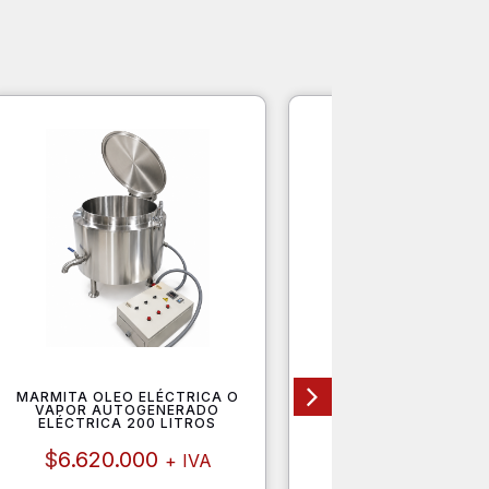
MARMITA OLEO ELÉCTRICA O
ABLANDADOR DE AGU
VAPOR AUTOGENERADO
ELÉCTRICA 200 LITROS
$
183.000
+ I
$
6.620.000
+ IVA
Ver Detalle