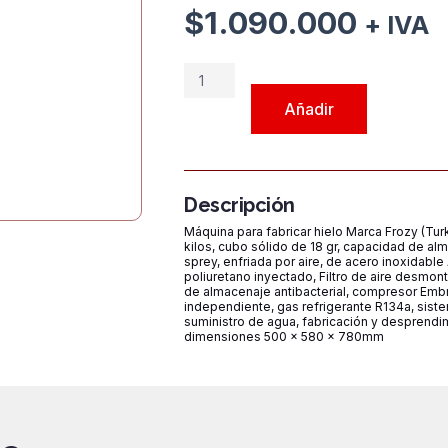
$
1.090.000
+ IVA
Máquina
de
Añadir
hielo
Frozy
(Turquía)
modelo
Descripción
FR35LSI,
Máquina para fabricar hielo Marca Frozy (Tur
de
kilos, cubo sólido de 18 gr, capacidad de al
sprey, enfriada por aire, de acero inoxidable 
32
poliuretano inyectado, Filtro de aire desmont
kilos
de almacenaje antibacterial, compresor Em
independiente, gas refrigerante R134a, sist
día
suministro de agua, fabricación y desprendi
cantidad
dimensiones 500 x 580 x 780mm