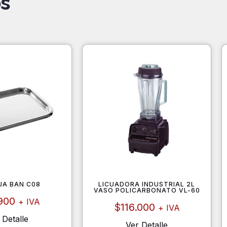
s
JA BAN C08
LICUADORA INDUSTRIAL 2L
VASO POLICARBONATO VL-60
900
+ IVA
$
116.000
+ IVA
 Detalle
Ver Detalle