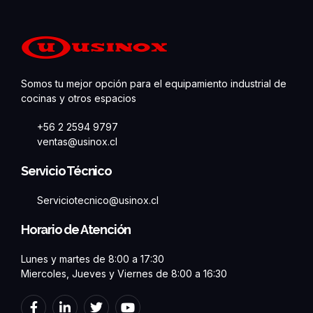
Somos tu mejor opción para el equipamiento industrial de
cocinas y otros espacios
+56 2 2594 9797
ventas@usinox.cl
Servicio Técnico
Serviciotecnico@usinox.cl
Horario de Atención
Lunes y martes de 8:00 a 17:30
Miercoles, Jueves y Viernes de 8:00 a 16:30
F
L
T
Y
a
i
w
o