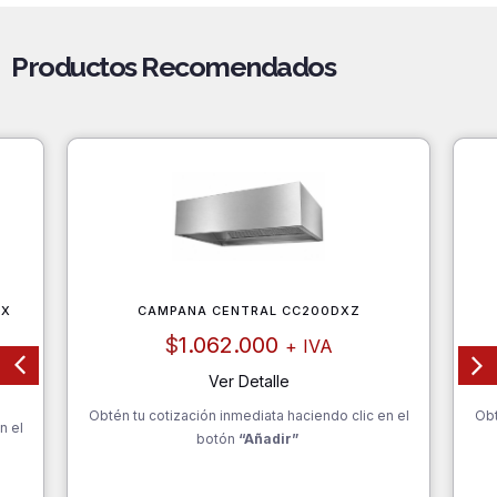
Productos Recomendados
OX
CAMPANA CENTRAL CC200DXZ
$
1.062.000
+ IVA
Ver Detalle
Obtén tu cotización inmediata haciendo clic en el
Obt
n el
botón
“Añadir”