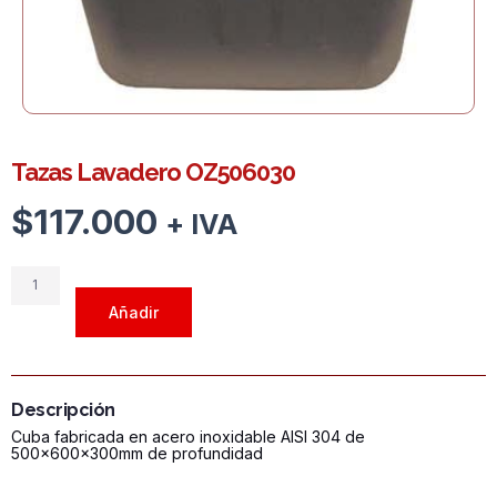
Tazas Lavadero OZ506030
$
117.000
+ IVA
Tazas
Lavadero
Añadir
OZ506030
cantidad
Descripción
Cuba fabricada en acero inoxidable AISI 304 de
500x600x300mm de profundidad