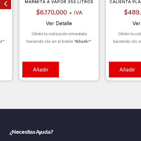
MARMITA A VAPOR 350 LITROS
CALIENTA PLA
$
6.170.000
$
489
+ IVA
Ver Detalle
Ver
a
Obtén tu cotización inmediata
Obtén tu cot
ir”
haciendo clic en el botón
“Añadir”
haciendo clic e
Añadir
Añadir
¿Necesitas Ayuda?