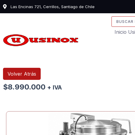
Ir
Las Encinas 721, Cerrillos, Santiago de Chile
al
contenido
Search
...
Inicio U
Volver Atrás
$
8.990.000
+ IVA