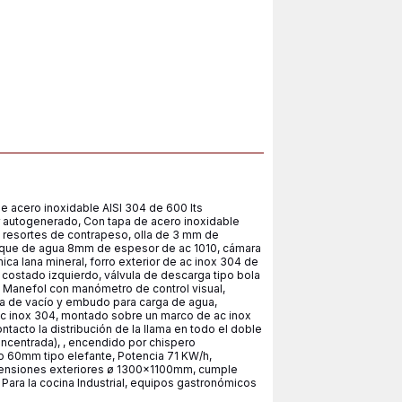
acero inoxidable AISI 304 de 600 lts
 autogenerado, Con tapa de acero inoxidable
 resortes de contrapeso, olla de 3 mm de
anque de agua 8mm de espesor de ac 1010, cámara
ica lana mineral, forro exterior de ac inox 304 de
costado izquierdo, válvula de descarga tipo bola
il, Manefol con manómetro de control visual,
ula de vacío y embudo para carga de agua,
c inox 304, montado sobre un marco de ac inox
tacto la distribución de la llama en todo el doble
oncentrada), , encendido por chispero
o 60mm tipo elefante, Potencia 71 KW/h,
mensiones exteriores ø 1300x1100mm, cumple
Para la cocina Industrial, equipos gastronómicos