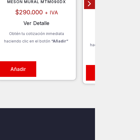
MESÓN MURAL MTM090DX
TERMO PARA ALIME
LÍQUIDOS CFD10
$
290.000
+ IVA
$
124.000
+ I
Ver Detalle
Ver Detalle
Obtén tu cotización inmediata
Obtén tu cotización inm
haciendo clic en el botón
“Añadir”
haciendo clic en el botón
“
Añadir
Añadir