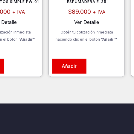
TOS SIMPLE PW-01
ESPUMADERA E-35
.000
$
89.000
+ IVA
+ IVA
 Detalle
Ver Detalle
ización inmediata
Obtén tu cotización inmediata
n el botón
“Añadir”
haciendo clic en el botón
“Añadir”
Añadir