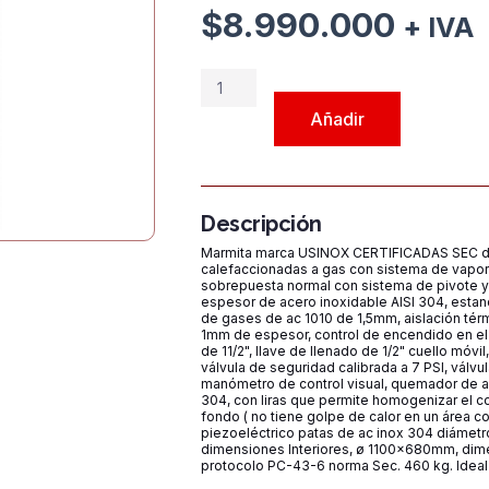
$
8.990.000
+ IVA
Marmita
a
Añadir
Gas
Vapor
Autogenerado
600
Descripción
litros
Marmita marca USINOX CERTIFICADAS SEC de 
cantidad
calefaccionadas a gas con sistema de vapor
sobrepuesta normal con sistema de pivote y
espesor de acero inoxidable AISI 304, est
de gases de ac 1010 de 1,5mm, aislación térm
1mm de espesor, control de encendido en el 
de 11/2", llave de llenado de 1/2" cuello móv
válvula de seguridad calibrada a 7 PSI, válv
manómetro de control visual, quemador de a
304, con liras que permite homogenizar el con
fondo ( no tiene golpe de calor en un área c
piezoeléctrico patas de ac inox 304 diámetr
dimensiones Interiores, ø 1100x680mm, di
protocolo PC-43-6 norma Sec. 460 kg. Ideal 