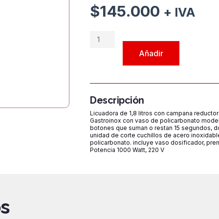
$
145.000
+ IVA
Licuadora
de
Añadir
1,8L
con
Campana
Reductora
Descripción
de
Licuadora de 1,8 litros con campana reducto
Ruido
Gastroinox con vaso de policarbonato mode
botones que suman o restan 15 segundos, d
cantidad
unidad de corte cuchillos de acero inoxidable
policarbonato. incluye vaso dosificador, p
Potencia 1000 Watt, 220 V
s