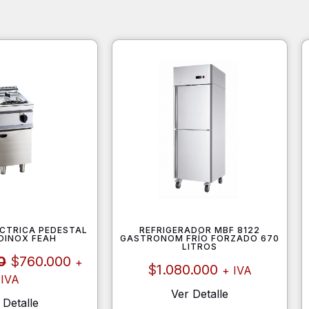
ÉCTRICA PEDESTAL
REFRIGERADOR MBF 8122
OINOX FEAH
GASTRONOM FRÍO FORZADO 670
LITROS
El
El
0
$
760.000
+
precio
precio
$
1.080.000
+ IVA
IVA
original
actual
Ver Detalle
era:
es:
 Detalle