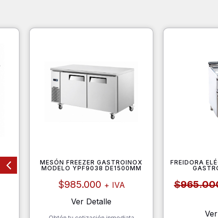
MESÓN FREEZER GASTROINOX
FREIDORA EL
OS
MODELO YPF9038 DE1500MM
GASTR
$
985.000
$
965.00
+ IVA
Ver Detalle
Ver
a
Obtén tu cotización inmediata