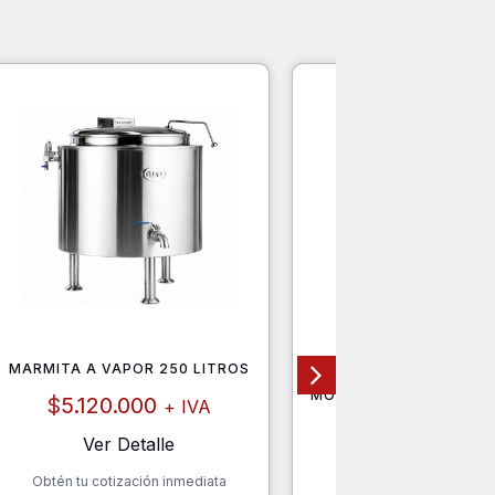
MARMITA A VAPOR 250 LITROS
HORNO CONVECTOR EL
GASTROINOX MONOF
MODELO MT 90 DE 4 B
$
5.120.000
+ IVA
$
340.000
+ I
Ver Detalle
Ver Detalle
Obtén tu cotización inmediata