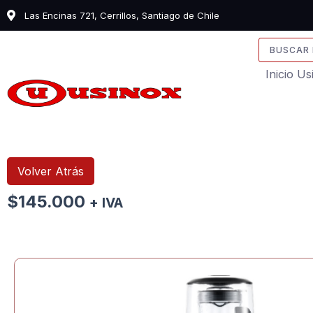
Ir
Las Encinas 721, Cerrillos, Santiago de Chile
al
contenido
Search
...
Inicio U
Volver Atrás
$
145.000
+ IVA