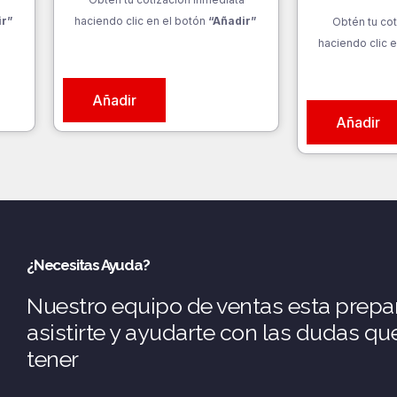
ir”
haciendo clic en el botón
“Añadir”
Obtén tu cot
haciendo clic e
Añadir
Añadir
¿Necesitas Ayuda?
Nuestro equipo de ventas esta prepa
asistirte y ayudarte con las dudas q
tener