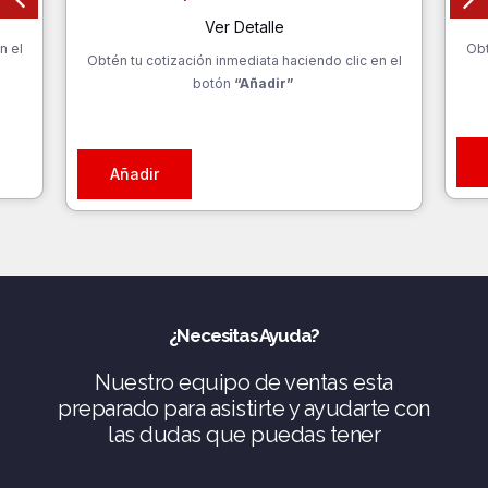
Ver Detalle
n el
Obt
Obtén tu cotización inmediata haciendo clic en el
botón
“Añadir”
Añadir
¿Necesitas Ayuda?
Nuestro equipo de ventas esta
preparado para asistirte y ayudarte con
las dudas que puedas tener