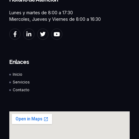
Lunes y martes de 8:00 a 17:30
Miercoles, Jueves y Viernes de 8:00 a 16:30
F
L
T
Y
a
i
w
o
c
n
i
u
e
k
t
t
b
e
t
u
o
d
e
b
Enlaces
o
i
r
e
k
n
Inicio
-
-
f
i
Servicios
n
Contacto