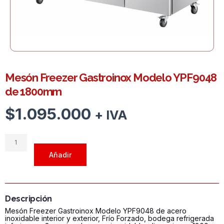
Mesón Freezer Gastroinox Modelo YPF9048
de 1800mm
$
1.095.000
+ IVA
Mesón
Freezer
Añadir
Gastroinox
Modelo
YPF9048
de
Descripción
1800mm
Mesón Freezer Gastroinox Modelo YPF9048 de acero
cantidad
inoxidable interior y exterior, Frío Forzado, bodega refrigerada