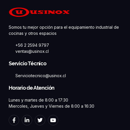
Somos tu mejor opción para el equipamiento industrial de
cocinas y otros espacios
+56 2 2594 9797
ventas@usinox.cl
Servicio Técnico
Serviciotecnico@usinox.cl
Horario de Atención
Lunes y martes de 8:00 a 17:30
Miercoles, Jueves y Viernes de 8:00 a 16:30
F
L
T
Y
a
i
w
o
c
n
i
u