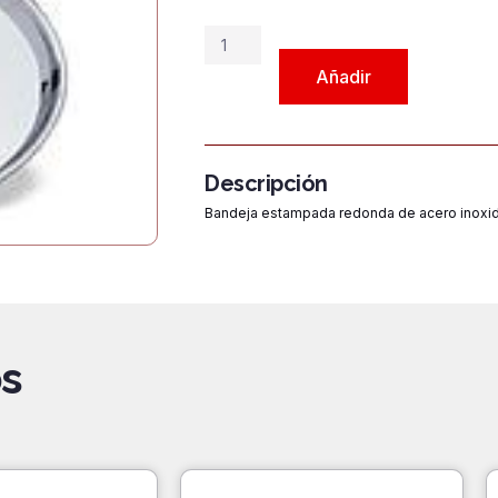
Bandeja
BAN
Añadir
C24
cantidad
Descripción
Bandeja estampada redonda de acero inoxi
s