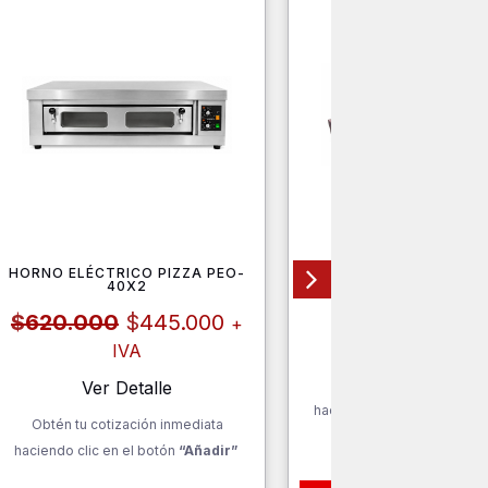
HORNO ELÉCTRICO PIZZA PEO-
PASABANDEJAS PB-
40X2
El
El
$
119.000
+ IV
$
620.000
$
445.000
+
precio
precio
Ver Detalle
IVA
original
actual
era:
es:
Obtén tu cotización inm
Ver Detalle
$620.000.
$445.000.
haciendo clic en el botón
“
Obtén tu cotización inmediata
haciendo clic en el botón
“Añadir”