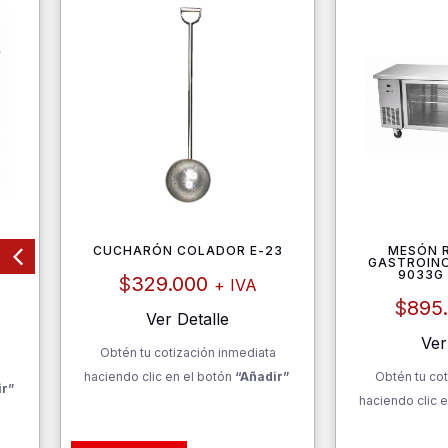
CUCHARÓN COLADOR E-23
MESÓN 
OS
GASTROIN
9033G
$
329.000
+ IVA
$
895
Ver Detalle
Ver
Obtén tu cotización inmediata
a
haciendo clic en el botón
“Añadir”
Obtén tu cot
ir”
haciendo clic e