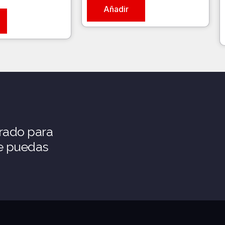
Añadir
rado para
ue puedas