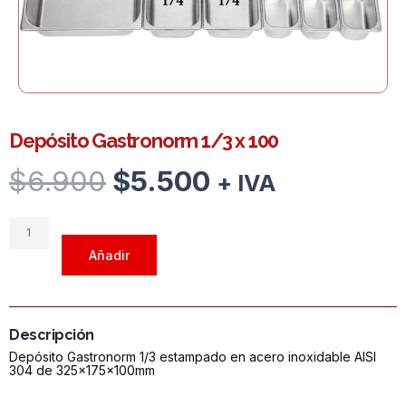
Depósito Gastronorm 1/3 x 100
El
El
$
6.900
$
5.500
precio
precio
+ IVA
original
actual
era:
es:
Depósito
$6.900.
$5.500.
Gastronorm
Añadir
1/3
x
100
cantidad
Descripción
Depósito Gastronorm 1/3 estampado en acero inoxidable AISI
304 de 325x175x100mm