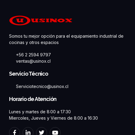
Somos tu mejor opción para el equipamiento industrial de
cocinas y otros espacios
+56 2 2594 9797
ventas@usinox.cl
Servicio Técnico
Serviciotecnico@usinox.cl
Horario de Atención
Lunes y martes de 8:00 a 17:30
Miercoles, Jueves y Viernes de 8:00 a 16:30
F
L
T
Y
a
i
w
o