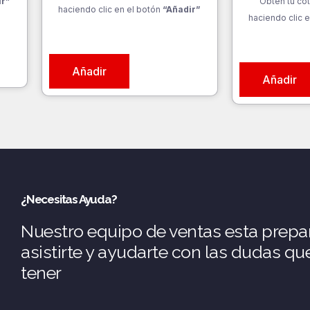
ir”
Obtén tu cot
haciendo clic en el botón
“Añadir”
haciendo clic e
Añadir
Añadir
¿Necesitas Ayuda?
Nuestro equipo de ventas esta prepa
asistirte y ayudarte con las dudas q
tener