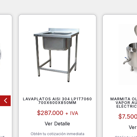
LAVAPLATOS AISI 304 LP1T7060
MARMITA OL
700X600X850MM
VAPOR A
ELÉCTRIC
$
287.000
+ IVA
$
7.50
Ver Detalle
Ver
a
Obtén tu cotización inmediata