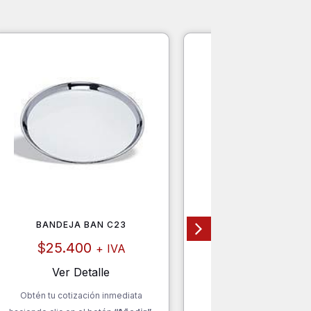
BANDEJA BAN C23
PLANCHA DOBLE CON
MTSA
$
25.400
+ IVA
$
154.000
+ I
Ver Detalle
Ver Detalle
Obtén tu cotización inmediata
Obtén tu cotización inm