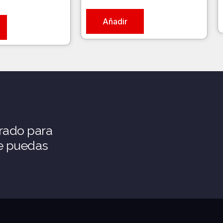
Añadir
rado para
ue puedas