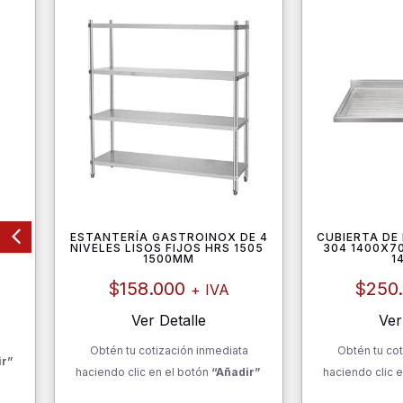
TROS
ESTANTERÍA GASTROINOX DE 4
CUBIERTA DE
NIVELES LISOS FIJOS HRS 1505
304 1400X70
1500MM
1
$
158.000
$
250
+ IVA
Ver Detalle
Ver
a
Obtén tu cotización inmediata
Obtén tu cot
ir”
haciendo clic en el botón
“Añadir”
haciendo clic e