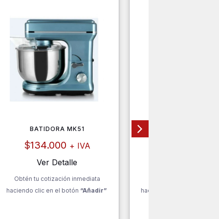
BATIDORA MK51
BASURERO 60L BA
$
134.000
$
253.000
+ IVA
+ I
Ver Detalle
Ver Detalle
Obtén tu cotización inmediata
Obtén tu cotización inm
haciendo clic en el botón
“Añadir”
haciendo clic en el botón
“