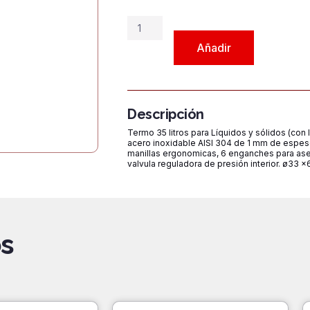
Termo
Para
Añadir
alimentos
Líquidos
CFD35L
cantidad
Descripción
Termo 35 litros para Líquidos y sólidos (con
acero inoxidable AISI 304 de 1 mm de espes
manillas ergonomicas, 6 enganches para aseg
valvula reguladora de presión interior. ø33
s