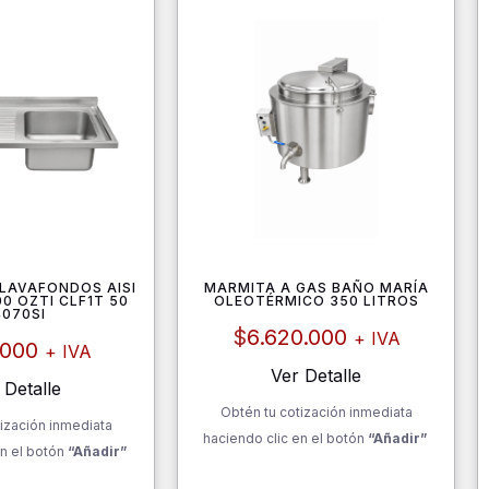
 LAVAFONDOS AISI
MARMITA A GAS BAÑO MARÍA
0 OZTI CLF1T 50
OLEOTÉRMICO 350 LITROS
4070SI
$
6.620.000
+ IVA
.000
+ IVA
Ver Detalle
 Detalle
Obtén tu cotización inmediata
ización inmediata
haciendo clic en el botón
“Añadir”
n el botón
“Añadir”