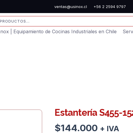
ventas@usinox.cl
+56 2 2594 9797
sinox | Equipamiento de Cocinas Industriales en Chile
Serv
Estantería S455-1
$
144.000
+ IVA