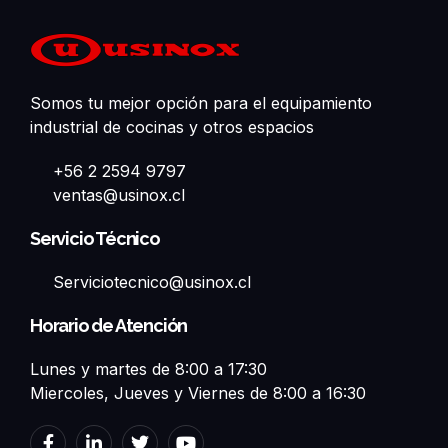
Somos tu mejor opción para el equipamiento
industrial de cocinas y otros espacios
+56 2 2594 9797
ventas@usinox.cl
Servicio Técnico
Serviciotecnico@usinox.cl
Horario de Atención
Lunes y martes de 8:00 a 17:30
Miercoles, Jueves y Viernes de 8:00 a 16:30
F
L
T
Y