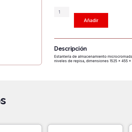
Estantería
S455-
Añadir
1525
Cromo
cantidad
Descripción
Estantería de almacenamiento microcromada
niveles de repisa, dimensiones 1525 x 455 
s