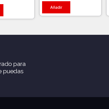
Añadir
rado para
ue puedas