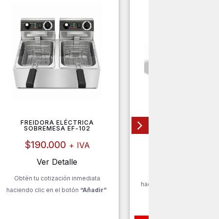
FREIDORA ELÉCTRICA
BANDEJAS BAN C
SOBREMESA EF-102
$
19.600
+ IV
$
190.000
+ IVA
Ver Detalle
Ver Detalle
Obtén tu cotización inm
Obtén tu cotización inmediata
haciendo clic en el botón
“
haciendo clic en el botón
“Añadir”