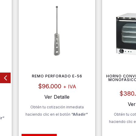
ARA
REMO PERFORADO E-56
HORNO CONV
MONOFÁSICO
$
96.000
+ IVA
$
380
Ver Detalle
Ver
Obtén tu cotización inmediata
a
haciendo clic en el botón
“Añadir”
Obtén tu cot
ir”
haciendo clic e