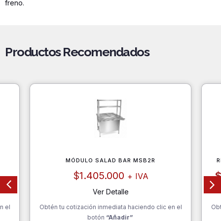
freno.
Productos Recomendados
MÓDULO SALAD BAR MSB2R
R
$
1.405.000
+ IVA
Ver Detalle
n el
Obtén tu cotización inmediata haciendo clic en el
Obt
botón
“Añadir”