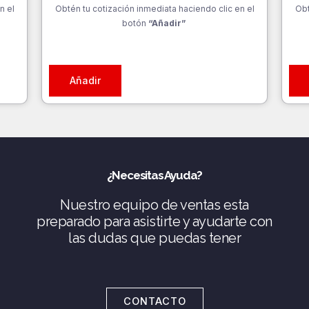
n el
Obtén tu cotización inmediata haciendo clic en el
Obt
botón
“Añadir”
Añadir
¿Necesitas Ayuda?
Nuestro equipo de ventas esta
preparado para asistirte y ayudarte con
las dudas que puedas tener
CONTACTO