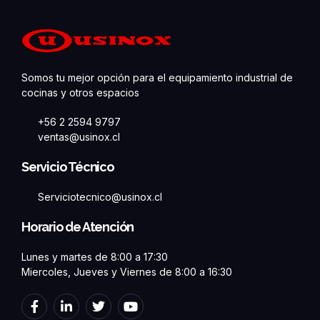
Somos tu mejor opción para el equipamiento industrial de
cocinas y otros espacios
+56 2 2594 9797
ventas@usinox.cl
Servicio Técnico
Serviciotecnico@usinox.cl
Horario de Atención
Lunes y martes de 8:00 a 17:30
Miercoles, Jueves y Viernes de 8:00 a 16:30
F
L
T
Y
a
i
w
o