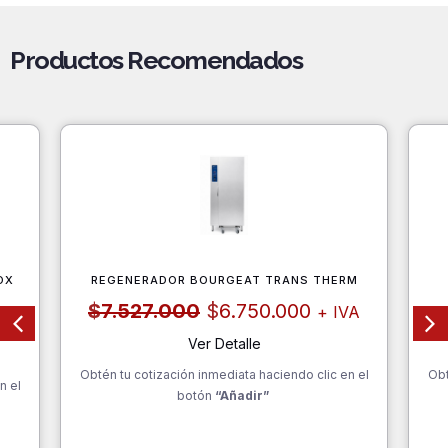
Productos Recomendados
OX
REGENERADOR BOURGEAT TRANS THERM
El
El
$
7.527.000
$
6.750.000
+ IVA
precio
precio
original
actual
Ver Detalle
era:
es:
Obtén tu cotización inmediata haciendo clic en el
$7.527.000.
$6.750.000.
Obt
n el
botón
“Añadir”