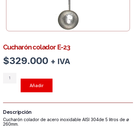
Cucharón colador E-23
$
329.000
+ IVA
Cucharón
colador
Añadir
E-
23
cantidad
Descripción
Cucharón colador de acero inoxidable AISI 304de 5 litros de ø
260mm.