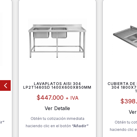
ROS
LAVAPLATOS AISI 304
CUBIERTA DE
LP2T1460SD 1400X600X850MM
304 1800X7
$
447.000
+ IVA
$
398
Ver Detalle
Ver
a
Obtén tu cotización inmediata
ir”
Obtén tu cot
haciendo clic en el botón
“Añadir”
haciendo clic e