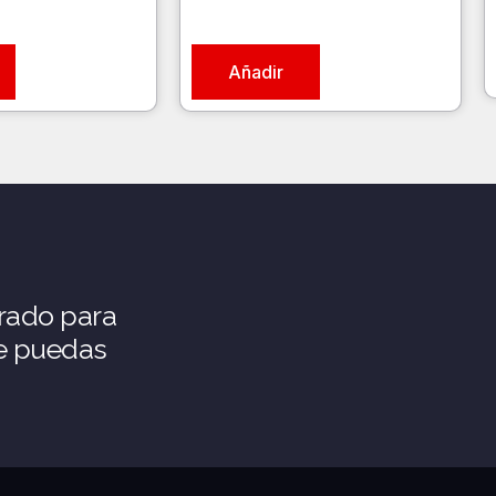
Añadir
rado para
ue puedas