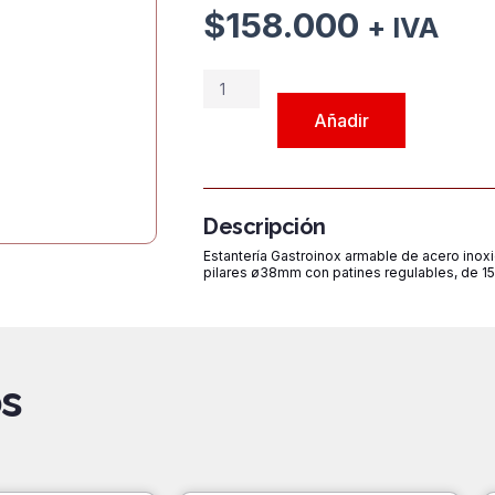
$
158.000
+ IVA
Estantería
GASTROINOX
Añadir
de
4
niveles
Lisos
Descripción
Fijos
Estantería Gastroinox armable de acero inoxid
HRS
pilares ø38mm con patines regulables, de 
1505
1500mm
cantidad
s