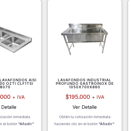
 LAVAFONDOS AISI
LAVAFONDOS INDUSTRIAL
00 OZTI CLF1TSI
PROFUNDO GASTROINOX DE
18070
1050X700X860
.000
$
195.000
+ IVA
+ IVA
 Detalle
Ver Detalle
ización inmediata
Obtén tu cotización inmediata
n el botón
“Añadir”
haciendo clic en el botón
“Añadir”