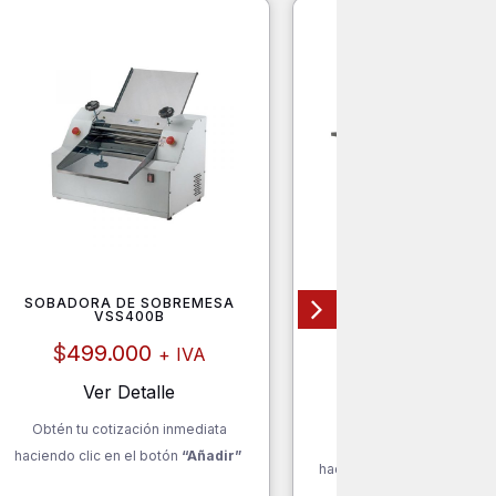
SOBADORA DE SOBREMESA
CUBIERTA DE LAVAPLAT
VSS400B
304 1900X600 OZTI C
19050
$
499.000
+ IVA
$
356.000
+ I
Ver Detalle
Ver Detalle
Obtén tu cotización inmediata
Obtén tu cotización inm
haciendo clic en el botón
“Añadir”
haciendo clic en el botón
“