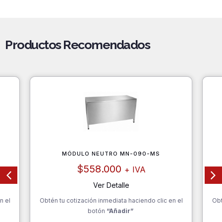
Productos Recomendados
MÓDULO NEUTRO MN-090-MS
$
558.000
+ IVA
Ver Detalle
n el
Obtén tu cotización inmediata haciendo clic en el
Obt
botón
“Añadir”