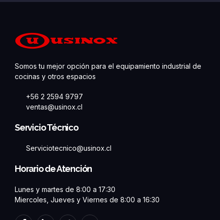
Somos tu mejor opción para el equipamiento industrial de
cocinas y otros espacios
+56 2 2594 9797
ventas@usinox.cl
Servicio Técnico
Serviciotecnico@usinox.cl
Horario de Atención
Lunes y martes de 8:00 a 17:30
Miercoles, Jueves y Viernes de 8:00 a 16:30
F
L
T
Y