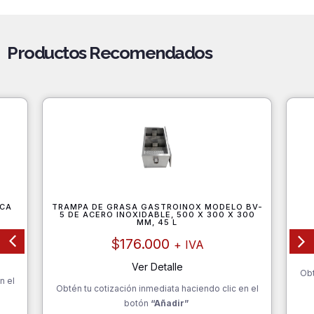
Productos Recomendados
CA
TRAMPA DE GRASA GASTROINOX MODELO BV-
5 DE ACERO INOXIDABLE, 500 X 300 X 300
MM, 45 L
$
176.000
+ IVA
Ver Detalle
Obt
n el
Obtén tu cotización inmediata haciendo clic en el
botón
“Añadir”