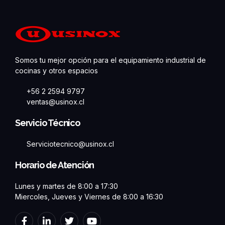
Somos tu mejor opción para el equipamiento industrial de
cocinas y otros espacios
+56 2 2594 9797
ventas@usinox.cl
Servicio Técnico
Serviciotecnico@usinox.cl
Horario de Atención
Lunes y martes de 8:00 a 17:30
Miercoles, Jueves y Viernes de 8:00 a 16:30
F
L
T
Y
a
i
w
o