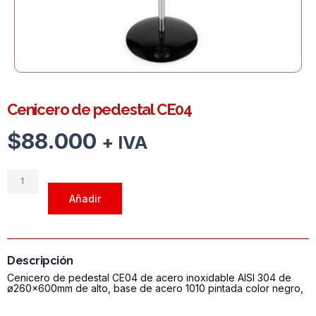
Cenicero de pedestal CE04
$
88.000
+ IVA
Cenicero
de
Añadir
pedestal
CE04
cantidad
Descripción
Cenicero de pedestal CE04 de acero inoxidable AISI 304 de
ø260x600mm de alto, base de acero 1010 pintada color negro,