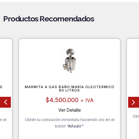
Productos Recomendados
DE
MARMITA A GAS BAÑO MARÍA OLEOTERMICO
80 LITROS
$
4.500.000
+ IVA
Ver Detalle
Obt
n el
Obtén tu cotización inmediata haciendo clic en el
botón
“Añadir”