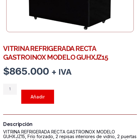
VITRINA REFRIGERADA RECTA
GASTROINOX MODELO GUHXJZ15
$
865.000
+ IVA
VITRINA
REFRIGERADA
Añadir
RECTA
GASTROINOX
MODELO
GUHXJZ15
Descripción
cantidad
VITRINA REFRIGERADA RECTA GASTROINOX MODELO
GUHXJZ15, Frío forzado, 2 repisas interiores de vidrio, 2 puertas