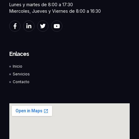
Lunes y martes de 8:00 a 17:30
Miercoles, Jueves y Viernes de 8:00 a 16:30
F
L
T
Y
a
i
w
o
c
n
i
u
e
k
t
t
b
e
t
u
o
d
e
b
Enlaces
o
i
r
e
k
n
Inicio
-
-
f
i
Servicios
n
Contacto