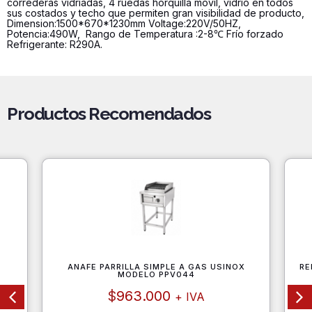
correderas vidriadas, 4 ruedas horquilla móvil, vidrio en todos
sus costados y techo que permiten gran visibilidad de producto,
Dimension:1500*670*1230mm Voltage:220V/50HZ,
Potencia:490W, Rango de Temperatura :2-8℃ Frío forzado
Refrigerante: R290A.
Productos Recomendados
M
ANAFE PARRILLA SIMPLE A GAS USINOX
RE
MODELO PPV044
$
963.000
+ IVA