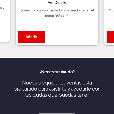
Ver Detalle
n el
Obtén tu cotización inmediata haciendo clic en el
Obt
botón
“Añadir”
Añadir
¿Necesitas Ayuda?
Nuestro equipo de ventas esta
preparado para asistirte y ayudarte con
las dudas que puedas tener