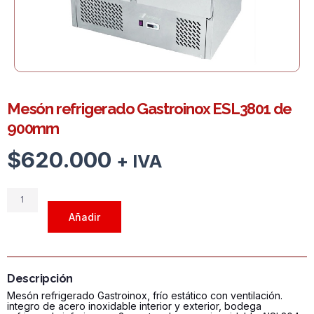
Mesón refrigerado Gastroinox ESL3801 de
900mm
$
620.000
+ IVA
Mesón
refrigerado
Añadir
Gastroinox
ESL3801
de
900mm
Descripción
cantidad
Mesón refrigerado Gastroinox, frío estático con ventilación.
integro de acero inoxidable interior y exterior, bodega