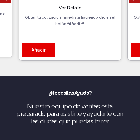
Ver Detalle
n el
Obtén tu cotización inmediata haciendo clic en el
Obt
botón
“Añadir”
Añadir
¿Necesitas Ayuda?
Nuestro equipo de ventas esta
preparado para asistirte y ayudarte con
las dudas que puedas tener