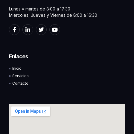
Lunes y martes de 8:00 a 17:30
Miercoles, Jueves y Viernes de 8:00 a 16:30
F
L
T
Y
a
i
w
o
c
n
i
u
e
k
t
t
b
e
t
u
o
d
e
b
Enlaces
o
i
r
e
k
n
Inicio
-
-
f
i
Servicios
n
Contacto