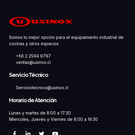
Somos tu mejor opción para el equipamiento industrial de
cocinas y otros espacios
+56 2 2594 9797
ventas@usinox.cl
Servicio Técnico
Serviciotecnico@usinox.cl
Horario de Atención
Lunes y martes de 8:00 a 17:30
Miercoles, Jueves y Viernes de 8:00 a 16:30
F
L
T
Y