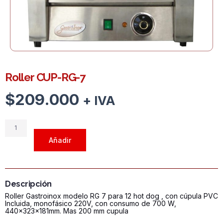
Roller CUP-RG-7
$
209.000
+ IVA
Roller
CUP-
Añadir
RG-
7
cantidad
Descripción
Roller Gastroinox modelo RG 7 para 12 hot dog , con cúpula PVC
Incluida, monofásico 220V, con consumo de 700 W,
440x323x181mm. Mas 200 mm cupula