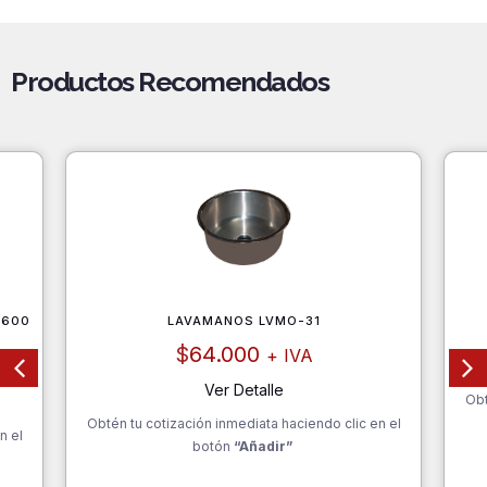
Productos Recomendados
X600
LAVAMANOS LVMO-31
$
64.000
+ IVA
Ver Detalle
Obt
Obtén tu cotización inmediata haciendo clic en el
n el
botón
“Añadir”